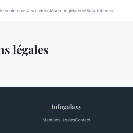
h tech
Internet
Jeux-video
Marketing
Matériel
Smartphones
s légales
Infogalaxy
Mentions légales
Contact